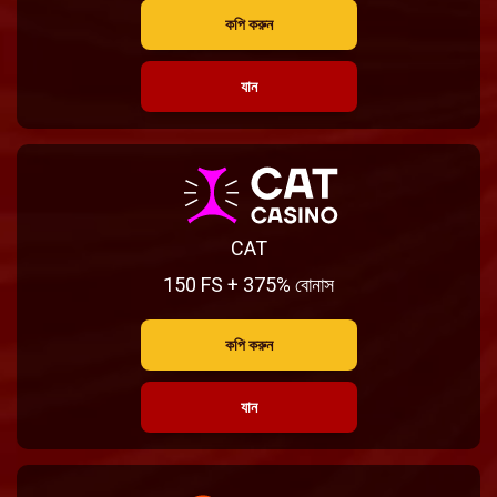
কপি করুন
যান
CAT
150 FS + 375% বোনাস
কপি করুন
যান