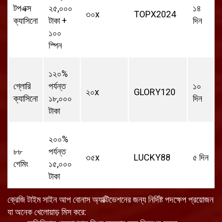
টপএক্স
২৫,০০০
১৪
৩০x
TOPX2024
ক্যাসিনো
টাকা +
দিন
১০০
স্পিন
১২০%
গ্লোরি
পর্যন্ত
১০
২০x
GLORY120
ক্যাসিনো
১৮,০০০
দিন
টাকা
২০০%
৮৮
পর্যন্ত
৩৫x
LUCKY88
৫ দিন
গেমিং
১৫,০০০
টাকা
ক্রেজি টাইম সাইন আপ বোনাস অ্যাক্টিভেশনের জন্য নির্দিষ্ট পদক্ষেপ প্রয়োজন
যা অনেক খেলোয়াড় মিস করে: