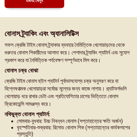
এখনই খেলুন
বোনাস ট্র্যাকিং এবং অ্যানালিটিক্স
সফল ক্রেজি টাইম বোনাস ট্র্যাকার ব্যবহার নৈমিত্তিক খেলোয়াড়দের থেকে
গুরুতর বোনাস শিকারীদের আলাদা করে। পেশাদার ট্র্যাকিং প্যাটার্ন এবং সুযোগ
প্রকাশ করে যা নৈমিত্তিক পর্যবেক্ষণ সম্পূর্ণভাবে মিস করে।
বোনাস চক্র বোঝা
ক্রেজি টাইম বোনাস হুইল প্যাটার্ন পূর্বাভাসযোগ্য চক্র অনুসরণ করে যা
বিশ্লেষণাত্মক খেলোয়াড়রা সর্বোচ্চ মূল্যের জন্য কাজে লাগায়। প্ল্যাটফর্মগুলি
খেলোয়াড় ধরে রাখার ডেটা এবং প্রতিযোগিতার চাপের ভিত্তিতে বোনাস
ফ্রিকোয়েন্সি সামঞ্জস্য করে।
নথিভুক্ত বোনাস প্যাটার্ন:
সোমবার-বুধবার: উচ্চ নিবন্ধন বোনাস (সপ্তাহান্তের ক্ষতি অর্জন)
বৃহস্পতিবার-শুক্রবার: রিলোড বোনাস পিক (সপ্তাহান্তের কার্যকলাপের
প্রস্তুতি)