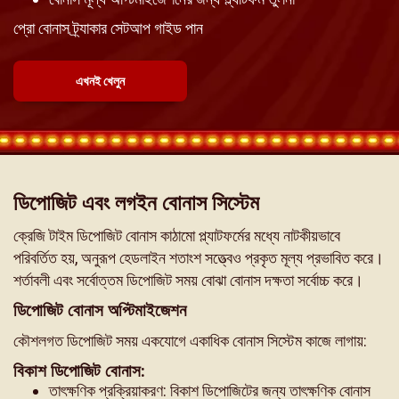
প্রো বোনাস ট্র্যাকার সেটআপ গাইড পান
এখনই খেলুন
ডিপোজিট এবং লগইন বোনাস সিস্টেম
ক্রেজি টাইম ডিপোজিট বোনাস কাঠামো প্ল্যাটফর্মের মধ্যে নাটকীয়ভাবে
পরিবর্তিত হয়, অনুরূপ হেডলাইন শতাংশ সত্ত্বেও প্রকৃত মূল্য প্রভাবিত করে।
শর্তাবলী এবং সর্বোত্তম ডিপোজিট সময় বোঝা বোনাস দক্ষতা সর্বোচ্চ করে।
ডিপোজিট বোনাস অপ্টিমাইজেশন
কৌশলগত ডিপোজিট সময় একযোগে একাধিক বোনাস সিস্টেম কাজে লাগায়:
বিকাশ ডিপোজিট বোনাস:
তাৎক্ষণিক প্রক্রিয়াকরণ: বিকাশ ডিপোজিটের জন্য তাৎক্ষণিক বোনাস