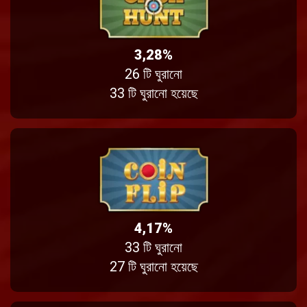
3,28%
26 টি ঘুরানো
33 টি ঘুরানো হয়েছে
4,17%
33 টি ঘুরানো
27 টি ঘুরানো হয়েছে