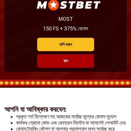
MOST
150 FS + 375% বোনাস
কপি করুন
যান
আপনি যা আবিষ্কার করবেন:
প্রকৃত শর্ত বিশ্লেষণ সহ আজকের সর্বোচ্চ মূল্যের বোনাস সুযোগ
কার্যকর প্রোমো কোড এবং রেফারেল সিস্টেম যা আসলেই পেআউট দেয়
বোনাস ট্র্যাকিং কৌশল যা আপনার প্রমোশনাল মূল্য সর্বোচ্চ করে