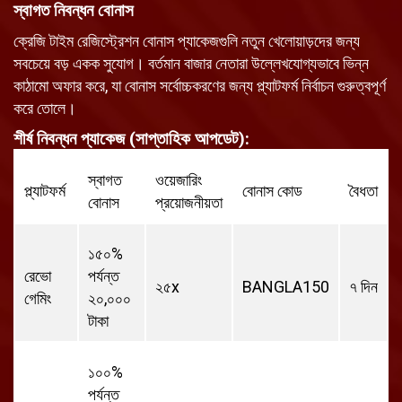
স্বাগত নিবন্ধন বোনাস
ক্রেজি টাইম রেজিস্ট্রেশন বোনাস প্যাকেজগুলি নতুন খেলোয়াড়দের জন্য
সবচেয়ে বড় একক সুযোগ। বর্তমান বাজার নেতারা উল্লেখযোগ্যভাবে ভিন্ন
কাঠামো অফার করে, যা বোনাস সর্বোচ্চকরণের জন্য প্ল্যাটফর্ম নির্বাচন গুরুত্বপূর্ণ
করে তোলে।
শীর্ষ নিবন্ধন প্যাকেজ (সাপ্তাহিক আপডেট):
স্বাগত
ওয়েজারিং
প্ল্যাটফর্ম
বোনাস কোড
বৈধতা
বোনাস
প্রয়োজনীয়তা
১৫০%
রেভো
পর্যন্ত
২৫x
BANGLA150
৭ দিন
গেমিং
২০,০০০
টাকা
১০০%
পর্যন্ত