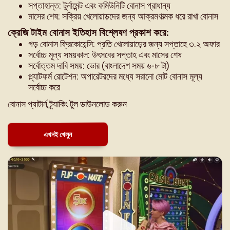
সপ্তাহান্ত: টুর্নামেন্ট এবং কমিউনিটি বোনাস প্রাধান্য
মাসের শেষ: সক্রিয় খেলোয়াড়দের জন্য আক্রমণাত্মক ধরে রাখা বোনাস
ক্রেজি টাইম বোনাস ইতিহাস বিশ্লেষণ প্রকাশ করে:
গড় বোনাস ফ্রিকোয়েন্সি: প্রতি খেলোয়াড়ের জন্য সপ্তাহে ৩.২ অফার
সর্বোচ্চ মূল্য সময়কাল: উৎসবের সপ্তাহ এবং মাসের শেষ
সর্বোত্তম দাবি সময়: ভোর (বাংলাদেশ সময় ৬-৮ টা)
প্ল্যাটফর্ম রোটেশন: অপারেটরদের মধ্যে সরানো মোট বোনাস মূল্য
সর্বোচ্চ করে
বোনাস প্যাটার্ন ট্র্যাকিং টুল ডাউনলোড করুন
এখনই খেলুন