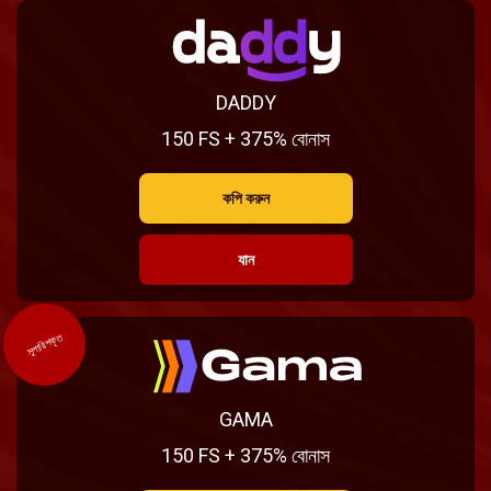
DADDY
150 FS + 375% বোনাস
কপি করুন
যান
সুপারিশকৃত
GAMA
150 FS + 375% বোনাস