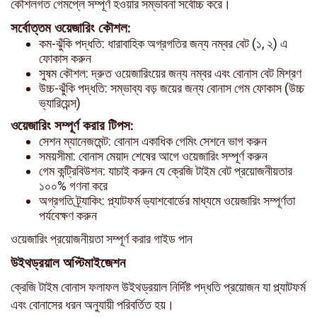
কৌশলগত গেমপ্লে সম্পূর্ণ হওয়ার সম্ভাবনা সর্বোচ্চ করে।
সর্বোত্তম ওয়েজারিং কৌশল:
কম-ঝুঁকি পদ্ধতি: ধারাবাহিক অগ্রগতির জন্য নম্বর বেট (১, ২) এ
ফোকাস করুন
সুষম কৌশল: দ্রুত ওয়েজারিংয়ের জন্য নম্বর এবং বোনাস বেট মিশ্রণ
উচ্চ-ঝুঁকি পদ্ধতি: সম্ভাব্য বড় জয়ের জন্য বোনাস গেম ফোকাস (উচ্চ
ভ্যারিয়েন্স)
ওয়েজারিং সম্পূর্ণ করার টিপস:
সেশন ম্যানেজমেন্ট: বোনাস একাধিক গেমিং সেশনে ভাগ করুন
সময়সীমা: বোনাস মেয়াদ শেষের আগে ওয়েজারিং সম্পূর্ণ করুন
গেম কন্ট্রিবিউশন: যাচাই করুন যে ক্রেজি টাইম বেট প্রয়োজনীয়তার
১০০% গণনা করে
অগ্রগতি ট্র্যাকিং: প্ল্যাটফর্ম ড্যাশবোর্ডের মাধ্যমে ওয়েজারিং সম্পূর্ণতা
পর্যবেক্ষণ করুন
ওয়েজারিং প্রয়োজনীয়তা সম্পূর্ণ করার গাইড পান
উইথড্রয়াল অপ্টিমাইজেশন
ক্রেজি টাইম বোনাস ফলাফল উইথড্রয়াল নির্দিষ্ট পদ্ধতি প্রয়োজন যা প্ল্যাটফর্ম
এবং বোনাসের ধরন অনুযায়ী পরিবর্তিত হয়।