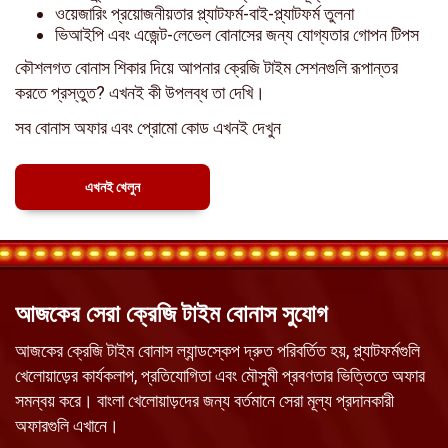
ওয়েজারিং প্রয়োজনীয়তার প্ল্যাটফর্ম-বাই-প্ল্যাটফর্ম তুলনা
ভিআইপি এবং এজেন্ট-লেভেল বোনাসের জন্য যোগ্যতার গোপন টিপস
কৌশলগত বোনাস শিকার দিয়ে আপনার ক্রেজি টাইম সেশনগুলি রূপান্তর
করতে প্রস্তুত? এখনই কী উপলব্ধ তা দেখি।
সব বোনাস অফার এবং প্রোমো কোড এখনই দেখুন
এখনই খেলুন
আজকের সেরা ক্রেজি টাইম বোনাস সুযোগ
আজকের ক্রেজি টাইম বোনাস ল্যান্ডস্কেপ দ্রুত পরিবর্তিত হয়, প্ল্যাটফর্মগুলি
খেলোয়াড়ের কার্যকলাপ, প্রতিযোগিতা এবং মৌসুমী প্রবণতার ভিত্তিতে অফার
সমন্বয় করে। বাংলা খেলোয়াড়দের জন্য বর্তমানে সেরা মূল্য প্রদানকারী
অফারগুলি এখানে।