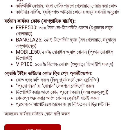
কমিউনিটি ফোরাম: বাংলা গেমিং গ্রুপে খেলোয়াড়-শেয়ার করা কোড
কাস্টমার সার্ভিস: ব্যক্তিগত ভাউচার কোডের জন্য সরাসরি অনুরোধ
বর্তমান কার্যকর কোড (সাপ্তাহিক যাচাই):
FREE500: ৫০০ টাকা নো-ডিপোজিট বোনাস (শুধুমাত্র নতুন
খেলোয়াড়)
BANGLA25: ২৫% ডিপোজিট ম্যাচ (সব খেলোয়াড়, শুধুমাত্র
সপ্তাহান্তে)
MOBILE50: ৫০% মোবাইল অ্যাপ বোনাস (প্রথম মোবাইল
ডিপোজিট)
VIP100: ১০০% রিলোড বোনাস (শুধুমাত্র ভিআইপি সদস্য)
ক্রেজি টাইম ভাউচার কোড ফ্রি প্লে অ্যাক্টিভেশন:
কোড হুবহু কপি করুন (কিছু প্ল্যাটফর্মে কেস-সেন্সিটিভ)
"প্রমোশনস" বা "বোনাস" সেকশনে নেভিগেট করুন
ডিপোজিট করার আগে কোড প্রবেশ করান (সময় গুরুত্বপূর্ণ)
গেমপ্লে শুরু করার আগে বোনাস ক্রেডিট যাচাই করুন
প্রয়োজনে সাপোর্ট রেফারেন্সের জন্য নিশ্চিতকরণ স্ক্রিনশট নিন
আজকের কার্যকর ভাউচার কোড কপি করুন